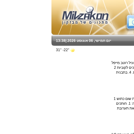
יום חמישי, 06 אוגוסט 2026 |
13:38
22°- 31°
1/ כוס גרעיני רימון 3 כפות סוכר חום תמצית וניל רוטב מייפל
1/2 כוס שמנת לבישול 15% מסדרת השף הלבן גלידה מוקה איכותית אופן ההכנה: 1. חותכים כל תאנה לשישה חלקים, קולפים את האננס וחותכים לקוביות 2
ס"מ. 2. מערבבים את הפירות עם הסוכר החום, 3 טיפות תמצית וניל, 2 כפות מייפל וחצי כוס שמנת לבישול. 3. מחממים את התנור ל-180 מעלות. 4. בתבנית
אצבעות סלמון בבצק בירה בליווי דבש מצרכים: 700 גרם נתח סלמון נקי מעצמות ועור 1 לימון טרי מלח פלפל לבן 1 כוס מיונז 1 כף דבש 1/2 כפית שום כתוש 1
כף חומץ בן יין לבן 4 ביצים מופרדות 1/4 כפית חרדל חלק 500 מ"ל בירה לבנה 4 כפות שמן 350-400 גרם קמח 2 כפות מרווה קצוצה אופן ההכנה: 1. חותכים
י לימון, קורט מלח ופלפל לבן ומשרים 15 דקות. מכינים את תערובת