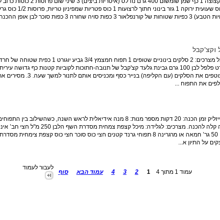
כפית שורש ג'ינג'ר קצוץ 1/2 כוס בצל ירוק קצוץ 1 כוס
 וקצ'קבל
כפית חומץ בלסמי 1/2כפית סוכר קורט מלח גס קורט פלפל לבן 100 גרם גבינת גלעד קצ'קבל של תנובה-חתוכות לקוביות קטנות כף גדו
ההכנה: 1. מחממים את התנור ל-170 מעלות. 2. עוטפים את הסלקים (עם הקל
תפוחים צלויים עם גלידת דבש מתכון של אביגיל מייזליק זמן הכנה: 20 דקות מספר מנות: 8 מנה אידיאלית לראש השנה, כ
כפות דבש תיון אחד 2 כפות מים רותחים לתפוחים: 50 גר’ חמאה או מרגרינה 8 תפוחי גרנד קטנים חצי כוס סוכר חצי כוס קצפת צ
לעבור לעמוד
עמוד 1 מתוך 4
1
2
3
4
עמוד הבא
סוף