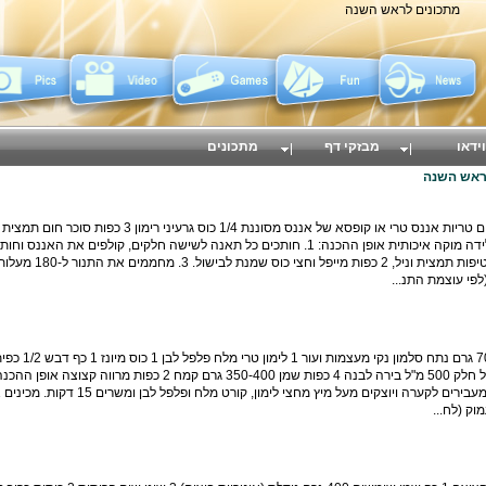
מתכונים לראש השנה
וידאו
מבזקי דף
מתכונים
ראש השנה
גלידה עם תאנים רימון ואננס צלוי מצרכים: 4 תאנים טריות אננס טרי או קופסא של אננס מסוננת 4
את הסלמון לאצבעות בגודל של 1 ס"מ על 5 ס"מ. מעבירים לקערה ויוצקים מעל מיץ מחצ