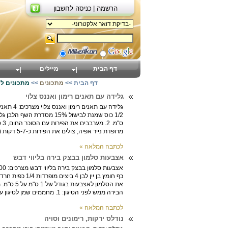
הרשמה |
כניסה לחשבון
דף הבית
מיילים
דף הבית
>>
מתכונים
>>
מתכונים ל
גלידה עם תאנים רימון ואננס צלוי
מרופדת נייר אפיה, צולים את הפירות כ-5-7 דקות (לפי עוצמת התנ...
לכתבה המלאה »
אצבעות סלמון בבצק בירה בליווי דבש
הבירה ממש לפני הטיגון: 1. מחממים שמן לטיגון עמוק (לח...
לכתבה המלאה »
נודלס ירקות, רימונים וסויה