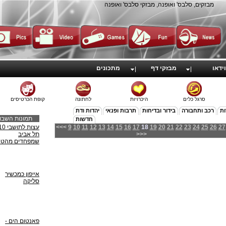
מבזקים, סלבס' ואופנה, מבזקי סלבס' ואופנה
וידאו
מבזקי דף
מתכונים
סרגל כלים
היכרויות
לחתונה
קופת הכרטיסים
ות
רכב ותחבורה
בידור ובדיחות
תרבות ופנאי
יהדות ודת
תמונות השבו
חדשות
<<<
9
10
11
12
13
14
15
16
17
18
19
20
21
22
23
24
25
26
27
>>>