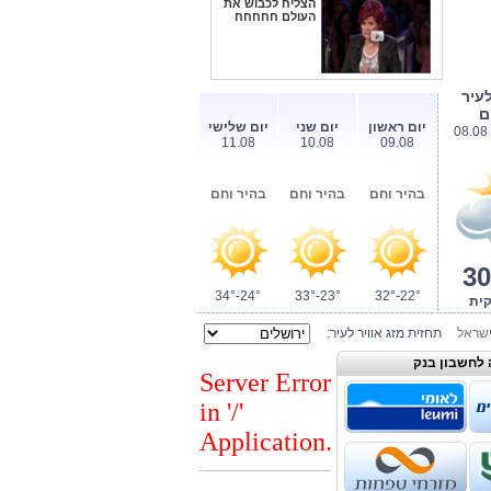
הצליח לכבוש את
העולם חחחחח
עיר
ם
יום ראשון
יום שני
יום שלישי
11.08
10.08
09.08
בהיר וחם
בהיר וחם
בהיר וחם
30
34°-24°
33°-23°
32°-22°
קית
ישראל
תחזית מזג אוויר לעיר:
 לחשבון בנק