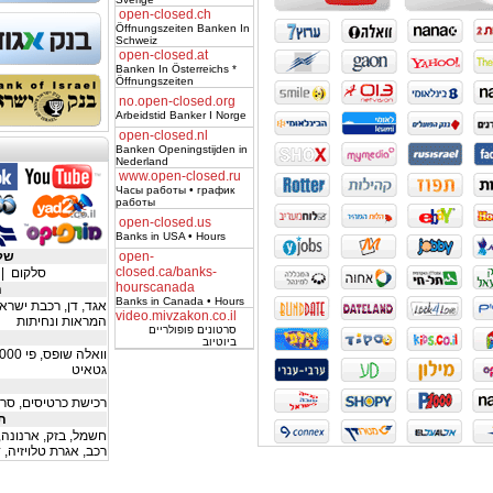
open-closed.ch
Öffnungszeiten Banken In
Schweiz
open-closed.at
Banken In Österreichs *
Öffnungszeiten
no.open-closed.org
Arbeidstid Banker I Norge
open-closed.nl
Banken Openingstijden in
Nederland
www.open-closed.ru
Часы работы • график
работы
open-closed.us
Banks in USA • Hours
open-
שליח
closed.ca/banks-
סלקום
|
hourscanada
ת
Banks in Canada • Hours
אגד
,
דן
,
רכבת ישרא
video.mivzakon.co.il
המראות ונחיתות
סרטונים פופולריים
ביוטיוב
וואלה שופס
,
פי 1000
גטאיט
ב
רכישת כרטיסים
,
סרט
תש
חשמל
,
בזק
,
ארנונה
,
רכב
,
אגרת טלויזיה
,
ד