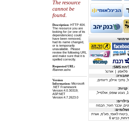
שימושי
ת SMS:
פלאפון
|
אורנג'
חבורה:
ל
,
נתיבי איילון
,
דיווחים
,
קניות:
,
נענע שופס
,
אולסייל
,
ילויים:
ים
,
עכבר העיר
,
הבמה
לומים:
ביטוח לאומי
,
מע"מ
,
אגרת
וחות
,
כביש 6