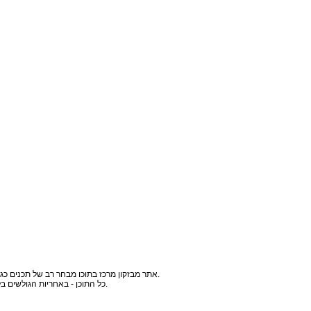
אתר מבזקון מרכז בתוכו מבחר רב של תכנים כגון : מבזקים, חדשות, ספורט, כלכלה, תמונות, מאמרים, מתכונים, אנימציות, טיפים, בדיחות, סרגל כילים, חידות, משחקים, רשימות תפוצה ועוד.
כל התוכן - באחריות הגולשים בלבד ואתר מבזקון אינו נושא באחריות לכך. במידה ונמצא תוכן כלשהו שלדעתם אינו ראוי, אתם מוזמנים לצור עמנו קשר ונסירו.