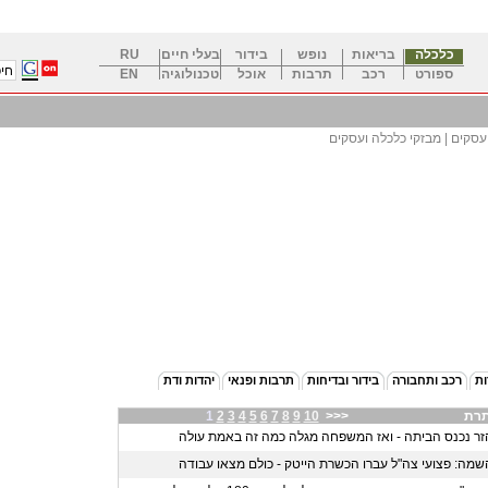
כלכלה
בריאות
נופש
בידור
בעלי חיים
RU
ספורט
רכב
תרבות
אוכל
טכנולוגיה
EN
עסקים | מבזקי כלכלה ועסקים
ות
רכב ותחבורה
בידור ובדיחות
תרבות ופנאי
יהדות ודת
תרת
>>>
10
9
8
7
6
5
4
3
2
1
ר נכנס הביתה - ואז המשפחה מגלה כמה זה באמת עולה