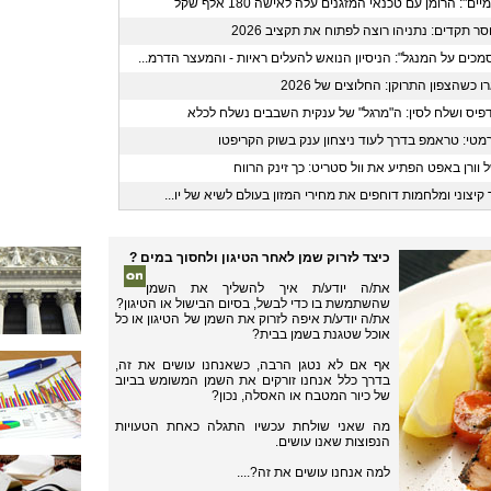
": הרומן עם טכנאי המזגנים עלה לאישה 180 אלף שקל
תקדים: נתניהו רוצה לפתוח את תקציב 2026
ים על המנגל": הניסיון הנואש להעלים ראיות - והמעצר הדרמ...
כשהצפון התרוקן: החלוצים של 2026
פיס ושלח לסין: ה"מרגל" של ענקית השבבים נשלח לכלא
טי: טראמפ בדרך לעוד ניצחון ענק בשוק הקריפטו
וורן באפט הפתיע את וול סטריט: כך זינק הרווח
 קיצוני ומלחמות דוחפים את מחירי המזון בעולם לשיא של יו...
כיצד לזרוק שמן לאחר הטיגון ולחסוך במים ?
את/ה יודע/ת איך להשליך את השמן
שהשתמשת בו כדי לבשל, בסיום הבישול או הטיגון?
את/ה יודע/ת איפה לזרוק את השמן של הטיגון או כל
אוכל שטגנת בשמן בבית?
אף אם לא נטגן הרבה, כשאנחנו עושים את זה,
בדרך כלל אנחנו זורקים את השמן המשומש בביוב
של כיור המטבח או האסלה, נכון?
מה שאני שולחת עכשיו התגלה כאחת הטעויות
הנפוצות שאנו עושים.
למה אנחנו עושים את זה?....