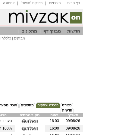
דף הבית
היכרויות
"פרויקט "תושב
לחתונה
חדשות
מבזקי דף
מתכונים
מבזקים | כלכלה ו
ספורט
כלכלה ועסקים
מחשבים
אוכל ומסעד
חדשות
תאריך
שעה
מקור המידע
הכו
09/08/26
16:03
העובד הז
09/08/26
16:00
100% השמה: פצועי צה"ל עברו הכשרת הייטק - כולם מצאו עבודה