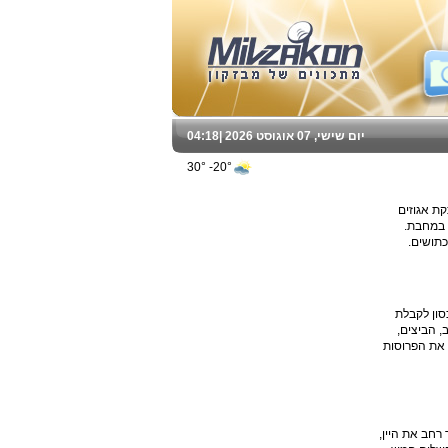
יום שישי, 07 אוגוסט 2026 |
04:18
20°- 30°
ריקוטה מומתקת אגוזים
 במחבת.
צים את פרוסות החלה באלכסון לקבלת
קערה את השמנת, החלב, הביצים,
 פורסים את התאנים לאורכן ל-4-5 פרוסות ומשחילים את הפרוסות
וות הדרים 12 תאנים בשלות מניחים בסיר רחב את היין,