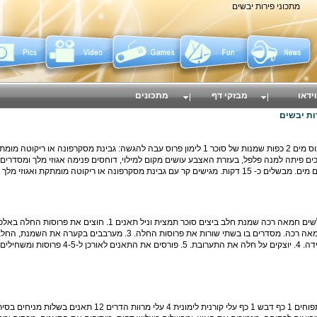
מתכוני פירות יבשים
וידאו
מבזקי דף
מתכונים
ות יבשים
תאנים אפויות 8 תאנים מיובשות 50 ג` אגוזי מלך כוס מים 2 כפות שמנות של סוכר 1 לימון פרוס עבה להגשה: גבינת מסקרפונה או 
ים פיתה למנה פלפל, בעזרת האצבע עושים מקום למילוי, דוחסים פנימה אגוזי מלך ומסדרים
ה או ריקוטה מומתקת ואגוזי מלך כתושים.
מאפה של חלה ותאנים חלה פרוסה חתוכה למשולשים חמאה רכה שמנת חלב ביצים סוכר תמצית וניל תאנים 1. חו
משולשים 2. מורחים כלי מלבני חסין-חום במעט חמאה רכה. מסדרים בו בשתי שורות את פרוסות החלה. 3. מערבבים ב
הסוכר ותמצית הווניל. טורפים לקבלת תערובת אחידה. 4. יוצקים על חלה את התערובת. 5.
תאנים בדבש וקורנית 1 כוס יין קינוח 1/2 כוס מיץ תפוחים 1 כף דבש 1 כף עלי קורנית לימונית 4 עלי מר