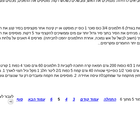
מביאים לרתיחה. מנמיכים את האש, ומבשלים כשלוש דקות. מוסיפים את התאנים, מכסים ומ
פרוסות תאנים מוקרמות בזביון 20 תאנים טריות שוות בגודלן 6 חלמונים 3/4 כוס סוכר 1 כוס יין מוסקט או יין קינוח אחר מקציפים ב
והסוכר עד שהתערובת מלבינה ומכפילה את נפחה. מניחים את הסיר בתוך סיר גדול יותר עם מים וממש
וממשיכים להקציף עד שהתערובת מתחילה להסמיך (חשוב לבשל על אש נמוכה, אחרת החלמו
 יתר החומרים ומקרימים...
לימון מגוררת לקרם וניל
הבצק: במעבד מזון מערבבים את כל חומרי הבצק חוץ מהקמח עד שמתקבלת עיסה אחידה. 2. מוסיפים את הקמח ומעבדים
לעבור לע
 5 מתוך 6
התחלה
עמוד קודם
3
4
5
6
עמוד הבא
סוף