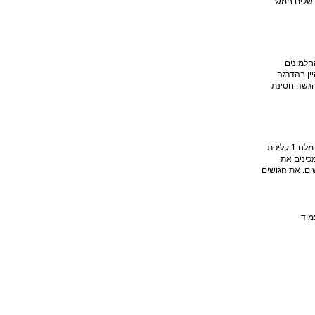
בשלים חמש
סיר קטן את החלמונים
יכים להקציף עוד 5 דקות. מוסיפים את היין בהדרגה
נים יהפכו לחביתה). פורסים 4 תאנים על צלחת הגשה חסינת
טארט תאנים 1 2/1 ק"ג תאנים לבצק: 250 גרם קמח 1 4/3 כוסות 200 גרם חמאה קרה חתוכה לקוביות 3 חלמונים 60 גרם סוכר 4 כפות 1 קורט מלח 1 קליפת
 (פטיסייר): 6 חלמונים 125 גרם סוכר 1/2 כוס+כף שטוחה 40 גרם קמח 5 כפות 2/1 ליטר חלב 1 מקל וניל חצוי לאורך 1. מכינים את
 רק עד שנוצרים גושים. את הגושים
מוד