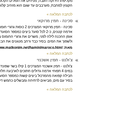
מקליפתו הירוקה העבה, מניחים את הפולים הקלו
הקצוץ למחבת, מערבבים עד שגם הוא מזהיב קלות נ
לכתבה המלאה »
סכינה - חמין מרוקאי
סכינה - חמין מרוקאי 
אופן ההכנה לילה לפני, משרים את גרגרי החומוס ב
ולשפוך את המים. בסיר כבד ורחב מטגנים את הבצל
מאת: http://www.matkonim.net/hamin/maroco.html
לכתבה המלאה »
צ'ולנט - חמין אשכנזי
חבילה קפואה מהמרכול ביצים קשות כמספר הסועדי
בסיר עם מים, מביאים לרתיחה ומבשלים כחמש דקות
לכתבה המלאה »