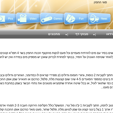
סוגי החמין
וידאו
מבזקי דף
מתכונים
חמין הכנת בשר בקר 500 גרם (אפשר בשר עוף) לשים בסיר עם מים להרתי
כוסות אורז ארוך 2 -3 תפוחי אדמה פרוסים לפרוסות ביצים כמספר הסועדים 4-5 שיני שום קצוצות מלח, פלפל, כורכום או חוואייג
תם כפי שתואר לעיל, או בכל שיטה אחרת שתמציאו מטגנים את נתחי הבשר בשמן במחבת כ
ם מעט...
b> ג'וריה - חמין פול ירושלמי המצרכים 1 ק"ג בשר טוב לחמין, חתוך לקוביות 1 ק"ג 
לפרוסות עבות ביצים כמספר הסועדים 2 כוסות אורז ארוך 1 בצל בינוני קצוץ גס שמן לטיגון מלח, פלפל שחור, מעט מאד כורכום אופן ה