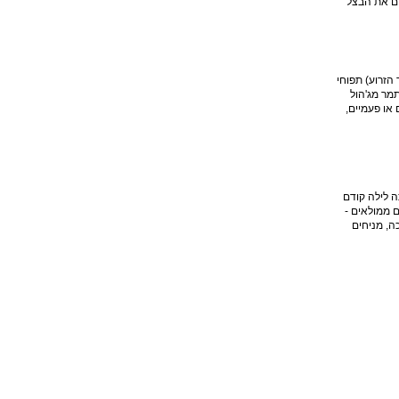
ים את הבצל
ריר הזרוע) תפוחי
כ-2 לכל סועד ביצים כמספר הסועדים ראש שלם של שום, לא מקולף בצל אחד גדול קצוץ גס שמן לטיגון מלח, פלפל, כורכום 1-2 תמר מג'הול
 או פעמיים,
 שעועית לבנה ענקית שהושרתה לילה קודם
ן מעיים ממולאים -
ה, מניחים