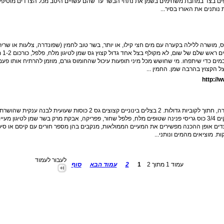
פים בצד במחבת משחימים בשמן את נתחי הבשר עד שהם עשויים היטב מכל הצדדים מוסיפ
ותנים את האורז בסיר...
המצרכים 2 כוסות גרגרי חומוס, מושרה ללילה בקערה עם מים חצי קילו, או יותר, בשר טוב לחמין (שפונדרה, צלעות או ש
אדמה קטנים, 
מים כדי שיתפחו. מי שחושש מכל מיני תופעות עיכול שהחומוס גורם, מוזמן להרתיח אותו פעם
 הקצוץ בהרבה שמן. החמין ...
צ'ולנט - חמין אשכנזי המצרכים 1 קילו בשר שפונדרה, חתוך לקוביות גדולות. 2 בצלים בינוניים קצוצים גס 2 כוסות
במים 4 תפוחי אדמה גדולים חתוכים לארבעה חלקים 3/4 כוס גריסי פנינה שטופים מלח, פלפל שחור, פפריקה, אבקת מרק בשר שמן לטיגו
ם אופן ההכנה מפשירים את המעיים הממולאות, מנקבים בהן מספר חורים עם קיסם או סיכ
. מוציאים מהמים ונותני...
לעבור לעמוד
עמוד 1 מתוך 2
1
2
עמוד הבא
סוף