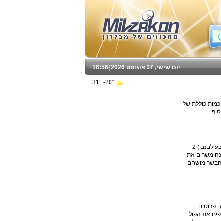
יום שישי, 07 אוגוסט 2026 |
16:56
20°- 31°
ח פעמיים וכל פעם לנקות מהקצף הכנת החמין בשר 4 תפו"א קטנים כמות כוללת של
חמין אורז וחומוס המצרכים 1 ק"ג בשר טוב לחמין, חתוך לקוביות 2 כוסות, גרגרי חומוס גדולים (זן ספרדי קוראים לו כמדומני, הגרגרים גדולים ובצבע לבנבן) 2
' שמן אופן ההכנה משרים את
שהבשר מושחם
פול טרי, המשקל כולל הקליפה הירוקה העבה 2-3 תפוחי אדמה פרוסים
הכנה קולפים את הפול