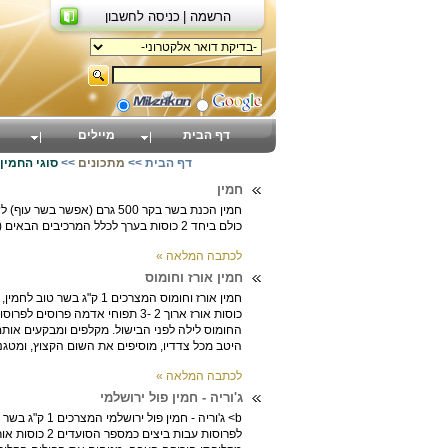
הרשמה |
כניסה לחשבון
דף הבית
מיילים
דף הבית
>>
מתכונים
>>
סוגי החמין
חמין
כולם ביחד 2 כוסות בערך לכלל המרכיבים הבאים (לאחר שטיפה הגונה) על הסיר, בבוקר למחרת לבדוק שאכן יש מספיק מים במידה ואין יש להוסיף.
לכתבה המלאה »
חמין אורז וחומוס
החומוס לילה לפני הבישול. מקלפים ומבקעים או
היטב מכל צדדיו, מוסיפים את השום הקצוץ, ומטגני
לכתבה המלאה »
ג'וריה - חמין פול ירושלמי