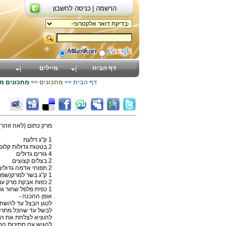
הרשמה |
כניסה לחשבון
דף הבית
מיילים
דף הבית
>>
מתכונים
>>
מתכונים מ
מרק כתום (לאה זוהר)
1 ק"ג דלעת
2 בטטות גדולות קלופות וחתוכות לחתיכות גדולות
4 גזרים גדולים
2 בצלים קצוצים
2 תפוחי אדמה גדולים חתוכים לקוביות.
1 ק"ג בשר למרק(שפונדרה או שריר מס' 8)
2 כפות אבקת מרק עוף
1 כפית פלפל שחור גרוס טרי
אופן ההכנה -
לטגן הבצל עד להשחמת
לבשל עד שהכל מתרכ
להוציא לצלחת את הב
להגיש עם חתיכות הבש