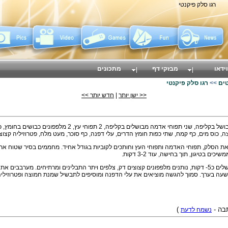
רגו סלק פיקנטי
וידאו
מבזקי דף
מתכונים
ים
>>
רגו סלק פיקנטי
<< ישן יותר
|
חדש יותר >>
החומרים: ק"ג סלק מבושל בקליפה, שני תפוחי אדמה מבושל
את הסלק, תפוחי האדמה ותפוחי העץ וחותכים לקוביות בגודל אחיד. מחממים בסיר שטוח את
ם בטיגון, תוך בחישה, עוד 3-2 דקות.
יוצקים את המים ומבשלים כ5- דקות, נותנים מלפפונים קצוצים דק, צלפים ויתר התבלינים ומרתיחים. 
עה בערך. סמוך להגשה מוציאים את עלי הדפנה ומוסיפים לתבשיל שמנת חמוצה ופטרוזיליה
תבה -
נשמח לדעת