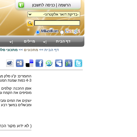
הרשמה |
כניסה לחשבון
דף הבית
מיילים
דף הבית
>>
מתכונים
>>
מתכוני סלט
4-3 כפות שמנת חמוצה, כוס מים, כף קמח, שתי כפות חומץ הדרים, עלי דפנה, כף סוכר, מעט מלח, פטרוזיליה קצוצה.
אופן ההכנה: קולפים 
מוסיפים את הקמח וממשיכי
ומבשלים במשך רבע ש
)
( לא ידוע מקור הכ