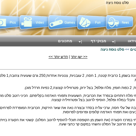
סלט נוסח ניצה
וידאו
מבזקי דף
מתכונים
ים
>>
סלט נוסח ניצה
<< ישן יותר
|
חדש יותר >>
.
י מלח רותחים ובנפרד את הכרובית, השעועית ותפוחי האדמה בקליפתם. הכיני רוטב סלט מת
תבלי במלח ופלפל, הוסיפי לרוטב בצל ופטרוזיליה קצוצה.
ה של עלי חסה, ערכי עליה בסדר ובצורה נאה את שאר הירקות, הכרובית המופרדת לפרחים,
עים ואת תפוחי האדמה קלופים ופרוסים לפרוסות.
חי במרכז הקערה (את השמן מן הקופסה תוכלי להוסיף לרוטב הסלט). קשטי את הקערה בזיתים
קי את הרוטב על הסלט והשהי במקום קר כחצי שעה.