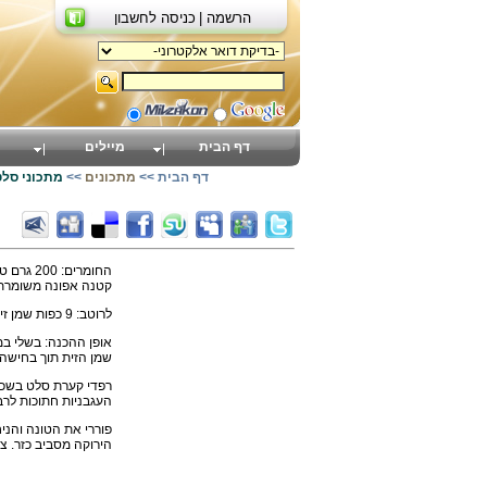
הרשמה |
כניסה לחשבון
דף הבית
מיילים
דף הבית
>>
מתכונים
>>
מתכוני סלט
קטנה אפונה משומרת
לרוטב: 9 כפות שמן זית, 2 כפות חומץ, מלח ופלפל, בצל ירוק, פטרוזיליה קצוצה,2 כפיות חרדל מוכן.
אופן ההכנה: בשלי במ
שמן הזית תוך בחישה ו
רפדי קערת סלט בשכב
העגבניות חתוכות לרב
פוררי את הטונה והני
הירוקה מסביב כזר. צ