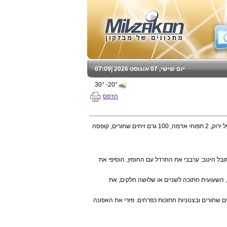
יום שישי, 07 אוגוסט 2026 |
07:09
20°- 30°
הדפס
החומרים: 200 גרם טונה בשמן,1 כרובית קטנה, 1 חסה, 2 עגבניות, צנוניות אחדות,250 גרם שעועית צהובה,1 פלפל ירוק, 2 תפוחי אדמה, 100 גרם זיתים שחורים, קופסה
ובל היטב: ערבבי את החרדל עם החומץ, הוסיפי את
 השעועית חתוכה לשניים או שלושה חלקים, את
 שחורים ובצנוניות חתוכות כפרחים. פזרי את האפונה