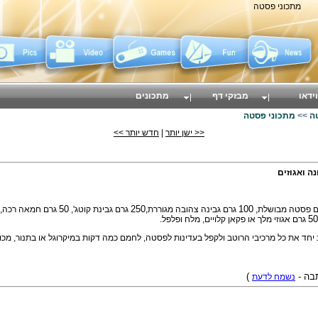
מתכוני פסטה
וידאו
מבזקי דף
מתכונים
ה
>>
מתכוני פסטה
<< ישן יותר
|
חדש יותר >>
ה ואגוזים
 פסטה מבושלת,
100
גרם גבינה צהובה מגוררת,
250
גרם גבינת קוטג',
50
50
גרם אגוזי מלך או פקאן קלויים, מלח ופלפל.
יחד את כל מרכיבי הרוטב ולקפל בעדינות לפסטה, לחמם כמה דקות במיקרוגל או בתנור, מכוסה
תבה -
נשמח לדעת