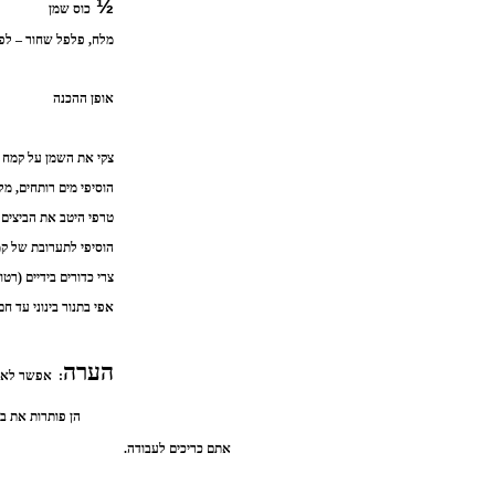
½
כוס שמן
מלח,
פלפל שחור – לפ
אופן ההכנה
צקי את השמן על קמח ה
הוסיפי מים רותחים, מל
טרפי היטב את הביצים (
הוסיפי לתערובת של ק
צרי כדורים בידיים (רט
אפי בתנור בינוני עד חם כ- 15-25 דקות עד לקבלת צב
הערה
: אפשר לאפות
הן פותרות את ב
אתם כריכים לעבודה.