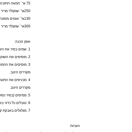
75 גר´ חמאה חתוכה לקוביות
250גר´ שוקולד מריר משובח ( 70%) חתוך לקוביות
130גר´ אגוזים מסוכרים שבורים דק
300גר´ שוקולד מריר משובח (לציפוי)
אופן הכנה:
1. שמים בסיר את השמנת והסוכר. מביאים לרתיחה, עד שהסוכר נמס. מורידים מהאש.
2. מוסיפים את השוקולד ומכרבבים עד שהוא נמס לגמרי.
3. מוסיםים את החמאה והאגוזים ומערבבים היטב.
מקררים היטב.
4. מכניסים את התערובת לשק זילוף עם פייה חלקה ורחבה וזולפים על ניר פרגמנט כדורים בקוטר של כ-2 ס"מ.
מקררים היטב.
5. ממיסים (בסיר כפול) את השוקולד לציפוי עד שהוא נמס לגמרי.
6. טובלים כל כדור בשוקולד המומס ומניחים על ניר פרגמנט. מחכים עד התקשות מוחלטת. מקררים.
7. מגלגלים באבקת קקאו משובח או בסוכר.
הערות: