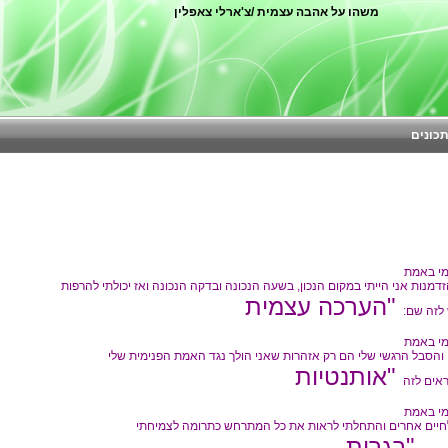
משהו על אהבה עצמית /צ'ארלי צאפלין
כונים
י באמת
 לזה שם:
י באמת
ראים לזה
י באמת