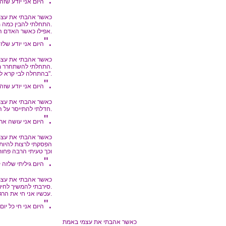
היום אני יודע שז
כאשר אהבתי את עצמ
התחלתי להבין כמה מעליב זה ללחוץ על מישהו לעשות את מה שאני מבקש, למרות שידעתי שזה לא הזמן או שאותו אדם עדיין לא מוכן.
אפילו כאשר האדם הזה הוא אני.
"כבוד".
היום אני יודע שלז
כאשר אהבתי את עצמ
התחלתי להשתחרר מכל מה שאיננו בריא עבורי, מאכלים, אנשים, מצבים, כל דבר שמשך אותי מטה.
בהתחלה לבי קרא לזה- "גישה אגואיסטית".
"אהבה עצמית".
היום אני יודע שזה
כאשר אהבתי את עצמ
חדלתי להתייסר על הזמן החופשי, הפסקתי לעשות תכנונים גרנדיוזיים, ממש נטשתי את ה"מגה" פרוייקט של עתידי.
"פשטות".
היום אני עושה את 
כאשר אהבתי את עצמ
הפסקתי לרצות להיות
וכך טעיתי הרבה פחות
"צניעות".
היום גיליתי שלזה 
כאשר אהבתי את עצמ
סירבתי להמשיך לחיות בעבר ולדאוג כל הזמן למה שיהיה בעתיד.
עכשיו אני חי את הרגע הזה, כי כאן מתרחש הכל.
"שלמות".
היום אני חי כל יום
כאשר אהבתי את עצמי באמת