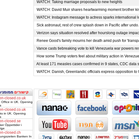
WATCH: Taking marriage proposals to new heights
WATCH: David Muir shares heartwarming moment brother kis
WATCH: Instagram message to actress sparks international lo
Sick astronaut, rest of crew splash down in Pacific after undo.
Verizon says situation resolved after hourslong outage impact
Renee Good's family mourns her death amid push for 'transpa
Vance casts tiebreaking vote to kill Venezuela war powers res
How some Trump voters feel about military action in Venezuel
At least 171 measles cases confirmed in 9 states, CDC data s
WATCH: Danish, Greenlandic officials express opposition to U
קישורים
ממומנים
en-closed.co.uk
 Office in UK. Opening
s
en-closed.co.uk
ks in UK. Opening
s
en-closed.se
er Öppettider i
ige
en-closed.ch
nungszeiten Banken In