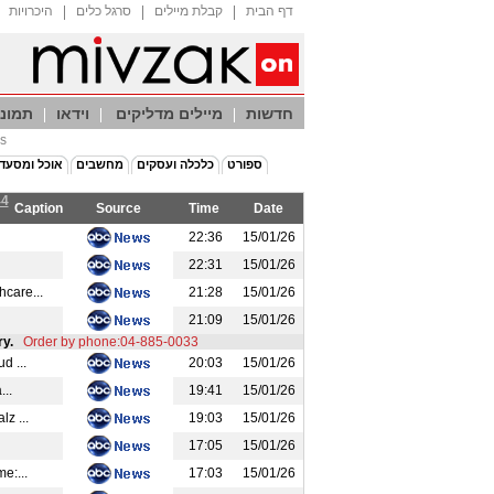
דף הבית
קבלת מיילים
סרגל כלים
היכרויות
חדשות
מיילים מדליקים
וידאו
תמונו
מב
ספורט
כלכלה ועסקים
מחשבים
אוכל ומסעד
44
Caption
Source
Time
Date
22:36
15/01/26
22:31
15/01/26
care...
21:28
15/01/26
21:09
15/01/26
ry.
Order by phone:04-885-0033
d ...
20:03
15/01/26
...
19:41
15/01/26
z ...
19:03
15/01/26
17:05
15/01/26
e:...
17:03
15/01/26