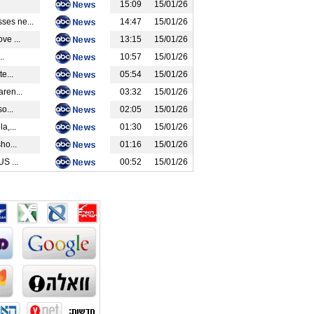
15:09
15/01/26
ses ne...
14:47
15/01/26
ve ...
13:15
15/01/26
..
10:57
15/01/26
e...
05:54
15/01/26
ren...
03:32
15/01/26
o...
02:05
15/01/26
a,...
01:30
15/01/26
ho...
01:16
15/01/26
S ...
00:52
15/01/26