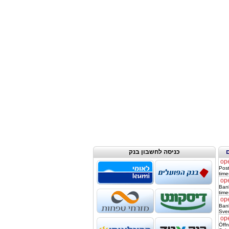
כניסה לחשבון בנק
op
Post
time
op
Ban
time
op
Bank
Sver
op
Öff