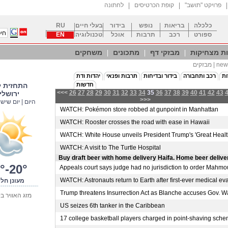
"פרויקט "תושב
קופת הכרטיסים
לחתונה
כלכלה
בריאות
נופש
בידור
בעלי חיים
RU
ספורט
רכב
תרבות
אוכל
טכנולוגיה
EN
ת מצחיקות
מבזקי דף
מתכונים
משחקים
זקים | news
ות
רכב ותחבורה
בידור ובדיחות
תרבות ופנאי
יהדות ודת
חדשות
התחזית ל
<<<
26
27
28
29
30
31
32
33
34
35
36
37
38
39
40
41
42
43
ירושלי
>>>
היום | יום שישי | 08
WATCH: Pokémon store robbed at gunpoint in Manhattan
WATCH: Rooster crosses the road with ease in Hawaii
WATCH: White House unveils President Trump's 'Great Health
WATCH: A visit to The Turtle Hospital
Buy draft beer with home delivery Haifa. Home beer delive
°-20°
Appeals court says judge had no jurisdiction to order Mahmou
WATCH: Astronauts return to Earth after first-ever medical eva
מעונן חל
Trump threatens Insurrection Act as Blanche accuses Gov. Wal
מזג האוויר ב
US seizes 6th tanker in the Caribbean
17 college basketball players charged in point-shaving schem