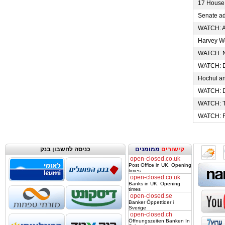
17 House R
Senate adv
WATCH: A 
Harvey Wein
WATCH: Nor
WATCH: Dan
Hochul and
WATCH: Dog
WATCH: Thi
WATCH: Form
קישורים
ממומנים
כניסה לחשבון בנק
open-closed.co.uk
Post Office in UK. Opening
times
open-closed.co.uk
Banks in UK. Opening
times
open-closed.se
Banker Öppettider i
Sverige
open-closed.ch
Öffnungszeiten Banken In