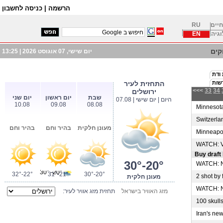
הרשמה |
כניסה לחשבון
חיים
RU
וגיה
EN
ים
יום שישי, 07 אוגוסט 2026 |
13:25
 ודת
שות
התחזית לעיר
<<<
33
34
ירושלים
שבת
יום ראשון
יום שני
היום | יום שישי | 07.08
10.08
09.08
08.08
Minnesota 
Switzerland
מעונן חלקית
בהיר וחם
בהיר וחם
Minneapoli
WATCH: Van
Buy draft 
30°-20°
WATCH: Nic
20°- 30°
32°-22°
31°-21°
30°-20°
2 shot by f
מעונן חלקית
WATCH: NAS
מזג האוויר בישראל
תחזית מזג אוויר לעיר:
100 skulls
Iran's new 