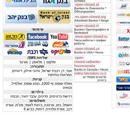
Schweiz
open-closed.at
Banken In Österreichs *
Öffnungszeiten
no.open-closed.org
Arbeidstid Banker I Norge
open-closed.nl
שימושי
Banken Openingstijden in
Nederland
www.open-closed.ru
Часы работы • график
работы
open-closed.us
Banks in USA • Hours
open-
שליחת SMS:
closed.ca/banks-
סלקום
|
פלאפון
|
אורנג'
hourscanada
תחבורה:
Banks in Canada • Hours
אגד
,
דן
,
רכבת ישראל
,
נתיבי איילון
,
דיווחים
,
video.mivzakon.co.il
המראות ונחיתות
סרטונים פופולריים
קניות:
ביוטיוב
וואלה שופס
,
פי 1000
,
נענע שופס
,
אולסייל
,
גטאיט
בילויים:
רכישת כרטיסים
,
סרטים
,
עכבר העיר
,
הבמה
תשלומים:
חשמל
,
בזק
,
ארנונה
,
ביטוח לאומי
,
מע"מ
,
אגרת
רכב
,
אגרת טלויזיה
,
דוחות
,
כביש 6