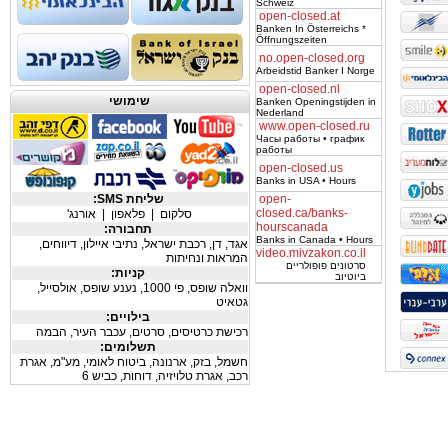
Schweiz
open-closed.at
Banken In Österreichs *
Öffnungszeiten
no.open-closed.org
Arbeidstid Banker I Norge
open-closed.nl
שימושי
Banken Openingstijden in
Nederland
www.open-closed.ru
Часы работы • график
работы
open-closed.us
Banks in USA • Hours
open-
שליחת SMS:
closed.ca/banks-
סלקום
|
פלאפון
|
אורנג'
hourscanada
תחבורה:
Banks in Canada • Hours
אגד
,
דן
,
רכבת ישראל
,
נתיבי איילון
,
דיווחים
,
video.mivzakon.co.il
המראות ונחיתות
סרטונים פופולריים
קניות:
ביוטיוב
וואלה שופס
,
פי 1000
,
נענע שופס
,
אולסייל
,
גטאיט
בילויים:
רכישת כרטיסים
,
סרטים
,
עכבר העיר
,
הבמה
תשלומים:
חשמל
,
בזק
,
ארנונה
,
ביטוח לאומי
,
מע"מ
,
אגרת
רכב
,
אגרת טלויזיה
,
דוחות
,
כביש 6