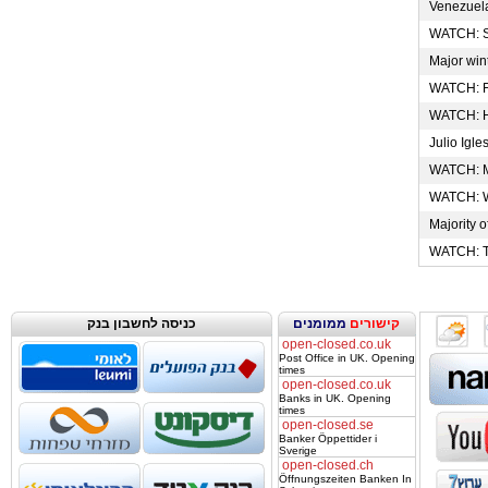
Venezuelan
WATCH: Sen
Major wint
WATCH: Fam
WATCH: Hav
Julio Igles
WATCH: Mat
WATCH: Wha
Majority o
WATCH: Tru
קישורים
ממומנים
כניסה לחשבון בנק
open-closed.co.uk
Post Office in UK. Opening
times
open-closed.co.uk
Banks in UK. Opening
times
open-closed.se
Banker Öppettider i
Sverige
open-closed.ch
Öffnungszeiten Banken In