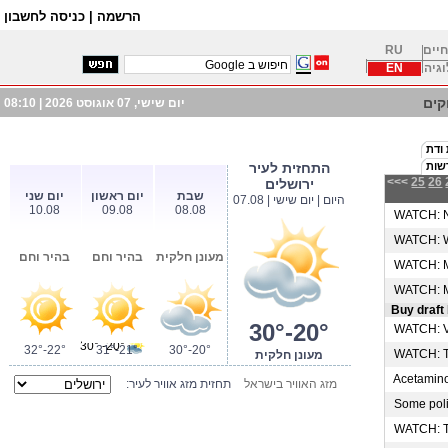
הרשמה |
כניסה לחשבון
חיים
RU
וגיה
EN
ים
יום שישי, 07 אוגוסט 2026 |
08:10
 ודת
שות
התחזית לעיר
<<<
25
26
ירושלים
שבת
יום ראשון
יום שני
היום | יום שישי | 07.08
10.08
09.08
08.08
WATCH: New
WATCH: Why
מעונן חלקית
בהיר וחם
בהיר וחם
WATCH: Mas
WATCH: Mar
Buy draft 
30°-20°
WATCH: Vi
20°- 30°
32°-22°
31°-21°
30°-20°
WATCH: Tru
מעונן חלקית
Acetaminop
מזג האוויר בישראל
תחזית מזג אוויר לעיר:
Some polic
WATCH: Ten