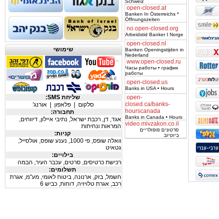
Schweiz
open-closed.at
Banken In Österreichs *
Öffnungszeiten
no.open-closed.org
Arbeidstid Banker I Norge
open-closed.nl
שימושי
Banken Openingstijden in
Nederland
www.open-closed.ru
Часы работы • график
работы
open-closed.us
Banks in USA • Hours
open-
שליחת SMS:
closed.ca/banks-
סלקום
|
פלאפון
|
אורנג'
hourscanada
תחבורה:
Banks in Canada • Hours
אגד
,
דן
,
רכבת ישראל
,
נתיבי איילון
,
דיווחים
,
video.mivzakon.co.il
המראות ונחיתות
סרטונים פופולריים
קניות:
ביוטיוב
וואלה שופס
,
פי 1000
,
נענע שופס
,
אולסייל
,
גטאיט
בילויים:
רכישת כרטיסים
,
סרטים
,
עכבר העיר
,
הבמה
תשלומים:
חשמל
,
בזק
,
ארנונה
,
ביטוח לאומי
,
מע"מ
,
אגרת
רכב
,
אגרת טלויזיה
,
דוחות
,
כביש 6