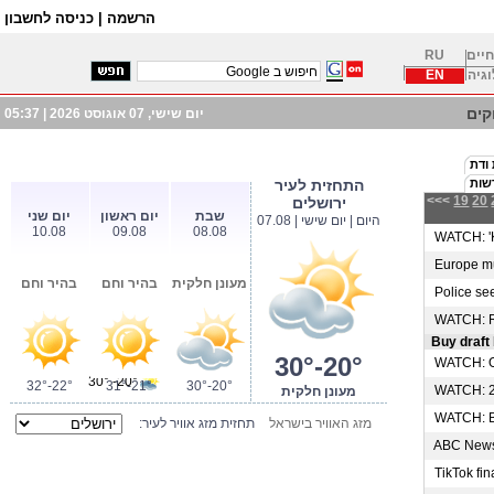
הרשמה |
כניסה לחשבון
חיים
RU
וגיה
EN
ים
יום שישי, 07 אוגוסט 2026 |
05:37
 ודת
שות
התחזית לעיר
<<<
19
20
ירושלים
שבת
יום ראשון
יום שני
היום | יום שישי | 07.08
10.08
09.08
08.08
WATCH: 'Ki
Europe mus
מעונן חלקית
בהיר וחם
בהיר וחם
Police seek
WATCH: Ret
Buy draft 
30°-20°
WATCH: Ove
20°- 30°
32°-22°
31°-21°
30°-20°
WATCH: 20
מעונן חלקית
WATCH: Bla
מזג האוויר בישראל
תחזית מזג אוויר לעיר:
ABC News E
TikTok fin