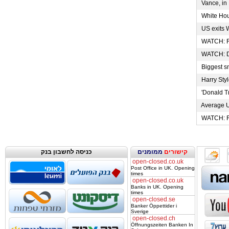
Vance, in M
White Hous
US exits W
WATCH: Rep
WATCH: Dem
Biggest sn
Harry Styl
'Donald Tr
Average US
WATCH: For
קישורים
ממומנים
כניסה לחשבון בנק
open-closed.co.uk
Post Office in UK. Opening
times
open-closed.co.uk
Banks in UK. Opening
times
open-closed.se
Banker Öppettider i
Sverige
open-closed.ch
Öffnungszeiten Banken In