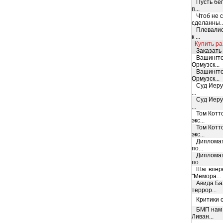
Пусть бег
п...
Чтоб не с
сделанны..
Плевались
к ...
Купить раз
Заказать 
Вашингтон
Ормузск...
Вашингтон
Ормузск...
Суд Иерус
...
Суд Иерус
...
Том Котто
экс...
Том Котто
экс...
Дипломати
по...
Дипломати
по...
Шаг впере
"Мемора...
Авида Бах
террор...
Критики о
БМП нам л
Ливан...