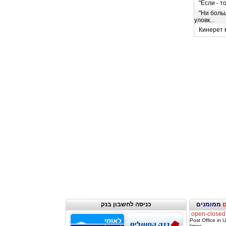
"Если - то
"Ни больш
уловк...
Кинерет м
ממומנים
כניסה לחשבון בנק
open-closed
Post Office in
times