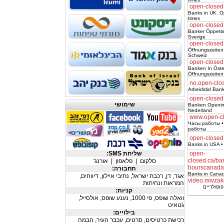
open-closed
Banks in UK. 
times
open-closed
Banker Öppettid
Sverige
open-closed
Öffnungszeiten
Schweiz
open-closed
Banken In Öster
Öffnungszeiten
no.open-clo
Arbeidstid Bank
open-closed
שימושי
Banken Opening
Nederland
www.open-cl
Часы работы •
работы
open-closed
Banks in USA •
open-
שליחת SMS:
closed.ca/ba
סלקום
|
פלאפון
|
אורנג'
hourscanada
תחבורה:
Banks in Canad
אגד
,
דן
,
רכבת ישראל
,
נתיבי איילון
,
דיווחים
,
video.mivzako
המראות ונחיתות
ופולריים
קניות:
וואלה שופס
,
פי 1000
,
נענע שופס
,
אולסייל
,
גטאיט
בילויים:
רכישת כרטיסים
,
סרטים
,
עכבר העיר
,
הבמה