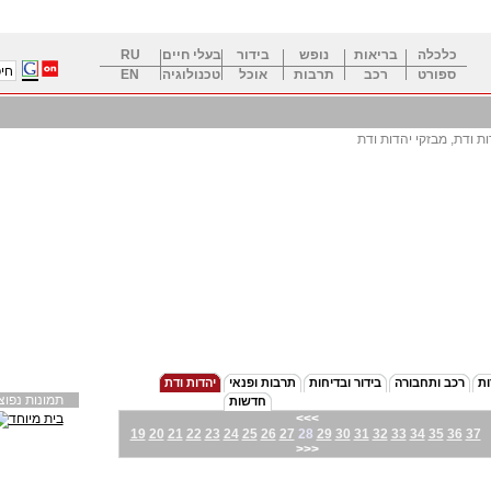
כלכלה
בריאות
נופש
בידור
בעלי חיים
RU
ספורט
רכב
תרבות
אוכל
טכנולוגיה
EN
ות ודת, מבזקי יהדות ודת
ות
רכב ותחבורה
בידור ובדיחות
תרבות ופנאי
יהדות ודת
תמונות נפוצ
חדשות
<<<
19
20
21
22
23
24
25
26
27
28
29
30
31
32
33
34
35
36
37
>>>