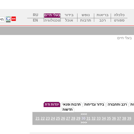
כלכלה
בריאות
נופש
בידור
בעלי חיים
RU
ספורט
רכב
תרבות
אוכל
טכנולוגיה
EN
בעלי חיים
ות
רכב ותחבורה
בידור ובדיחות
תרבות ופנאי
יהדות ודת
חדשות
<<<
21
22
23
24
25
26
27
28
29
30
31
32
33
34
35
36
37
38
39
>>>