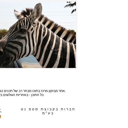
אתר מבזקון מרכז בתוכו מבחר רב של תכנים כגון : מבזקים, חדשות, ספורט, כלכלה, תמונות, מאמרים, מתכונים, אנימציות, טיפים, בדיחות, סרגל כילים, חידות, משחקים, רשימות תפוצה ועוד.
כל התוכן - באחריות הגולשים בלבד ואתר מבזקון אינו נושא באחריות לכך. במידה ונמצא תוכן כלשהו שלדעתם אינו ראוי, אתם מוזמנים לצור עמנו קשר ונסירו.
חברות בקבוצת סטפ נט
בע"מ