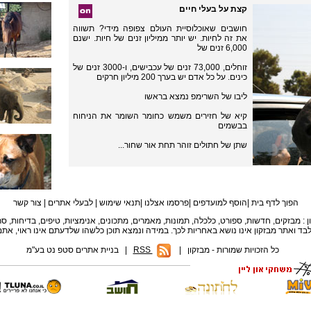
קצת על בעלי חיים
חושבים שאוכלוסיית העולם צפופה מידי? תשווה
את זה לחיות. יש יותר ממיליון זנים של חיות. ישנם
6,000 זנים של
זוחלים, 73,000 זנים של עכבישים, ו-3000 זנים של
כינים. על כל אדם יש בערך 200 מיליון חרקים
ליבו של השרימפ נמצא בראשו
קיא של חזירים משמש כחומר השומר את הניחוח
בבשמים
שתן של חתולים זוהר תחת אור שחור...
הפוך לדף בית
|
הוסף למועדפים
|
פרסמו אצלנו
|
תנאי שימוש
|
לבעלי אתרים
|
צור קשר
כל הזכויות שמורות - מבזקון
|
RSS
סטפ נט בע"מ |
בניית אתרים