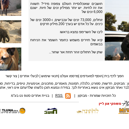
חושבים שאוכלוסיית העולם צפופה מידי? תשווה
את זה לחיות. יש יותר ממיליון זנים של חיות. ישנם
6,000 זנים של
זוחלים, 73,000 זנים של עכבישים, ו-3000 זנים של
כינים. על כל אדם יש בערך 200 מיליון חרקים
ליבו של השרימפ נמצא בראשו
קיא של חזירים משמש כחומר השומר את הניחוח
בבשמים
שתן של חתולים זוהר תחת אור שחור...
הפוך לדף בית
|
הוסף למועדפים
|
פרסמו אצלנו
|
תנאי שימוש
|
לבעלי אתרים
|
צור קשר
כל הזכויות שמורות - מבזקון
|
RSS
סטפ נט בע"מ |
בניית אתרים