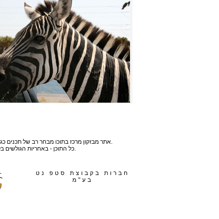
אתר מבזקון מרכז בתוכו מבחר רב של תכנים כגון : מבזקים, חדשות, ספורט, כלכלה, תמונות, מאמרים, מתכונים, אנימציות, טיפים, בדיחות, סרגל כילים, חידות, משחקים, רשימות תפוצה ועוד.
כל התוכן - באחריות הגולשים בלבד ואתר מבזקון אינו נושא באחריות לכך. במידה ונמצא תוכן כלשהו שלדעתם אינו ראוי, אתם מוזמנים לצור עמנו קשר ונסירו.
חברות בקבוצת סטפ נט
בע"מ