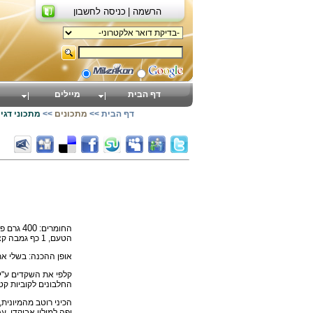
הרשמה |
כניסה לחשבון
דף הבית
מיילים
דף הבית
>>
מתכונים
>>
מתכוני דגי
החומרים:
400
הטעם, 1 כף גמבה קצוצה דק, 1 תפוח עץ קלוף וחתוך לקוביות קטנות.
אופן ההכנה: בשלי את
קלפי את השקדים ע"י 
החלבונים לקוביות קט
הכיני רוטב מהמיונית
יפה למילוי אבוקדו, עג