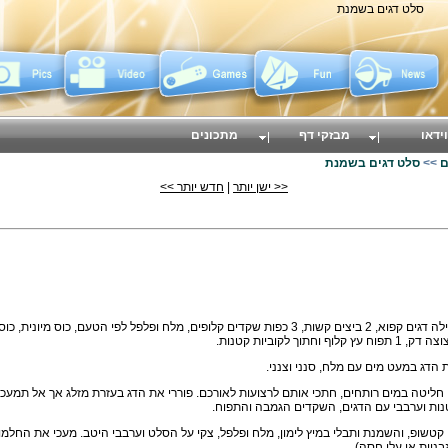
סלט דגים בשמנת
וידאו
מבזקי דף
מתכונים
ם
>>
סלט דגים בשמנת
<< ישן יותר
|
חדש יותר >>
גרם פילה דגים קפוא, 2 ביצים קשות, 3 כפות שקדים קלופים, מלח ופלפל לפי הטעם, 
 הדג במעט מים עם מלח, סנני וצנני.
חליטה במים רותחים, חתכי אותם לרצועות לאורכם. פוררי את הדג בעזרת מזלג אך אל תמעכי א
נות וערבבי עם הדגים, השקדים הגמבה והתפוח.
, קטשופ, והשמנת ותבלי במיץ לימון, מלח ופלפל, צקי על הסלט וערבבי היטב. מעכי את החל
בניות או עלי חסה).